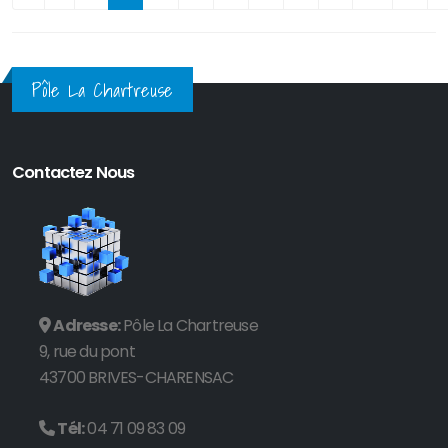
Pôle La Chartreuse
Contactez Nous
Adresse:
Pôle La Chartreuse
9, rue du pont
43700 BRIVES-CHARENSAC
Tél:
04 71 09 83 09