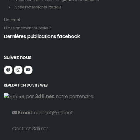
Lycée Professionel Paradis
1 Internat
1 Enseignement supérieur
Dernières publications facebook
Suivez nous
RÉALISATION DU SITE WEB
par
3dfi.net
, notre partenaire.
Email:
contact@3dfi.net
Contact 3dfi.net