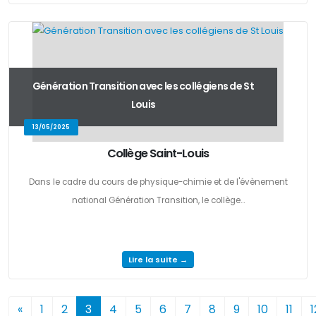
Génération Transition avec les collégiens de St
Louis
13/05/2025
Collège Saint-Louis
Dans le cadre du cours de physique-chimie et de l'évènement
national Génération Transition, le collège...
Lire la suite →
«
1
2
3
4
5
6
7
8
9
10
11
1