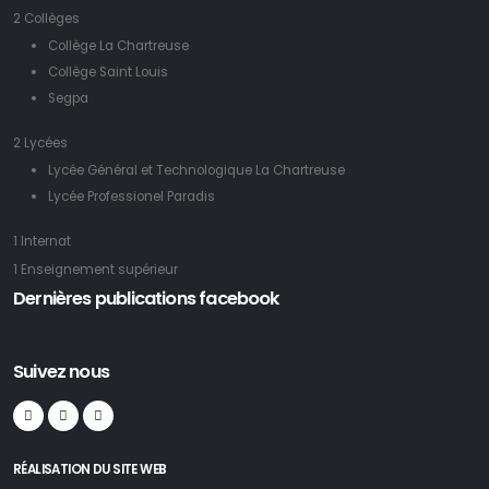
2 Collèges
Collège La Chartreuse
Collège Saint Louis
Segpa
2 Lycées
Lycée Général et Technologique La Chartreuse
Lycée Professionel Paradis
1 Internat
1 Enseignement supérieur
Dernières publications facebook
Suivez nous
RÉALISATION DU SITE WEB