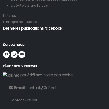
Lycée Professionel Paradis
1 Internat
1 Enseignement supérieur
Dernières publications facebook
Suivez nous
RÉALISATION DU SITE WEB
par
3dfi.net
, notre partenaire.
Email:
contact@3dfi.net
Contact 3dfi.net