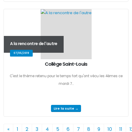
A la rencontre de l'autre
07/05/2019
Collège Saint-Louis
C'est le thème retenu pour le temps fort qu'ont vécu les 4èmes ce
mardi 7...
Lire la suite →
«
1
2
3
4
5
6
7
8
9
10
11
1