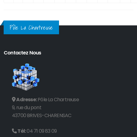
Pôle La Chartreuse
Contactez Nous
Adresse:
Pôle La Chartreuse
9, rue du pont
43700 BRIVES-CHARENSAC
Tél:
04 71 09 83 09