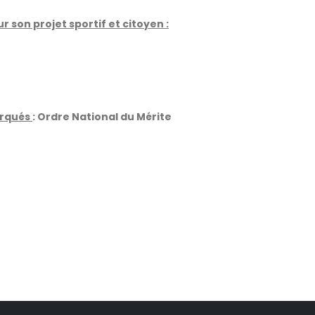
 son projet sportif et citoyen :
arqués
: Ordre National du Mérite