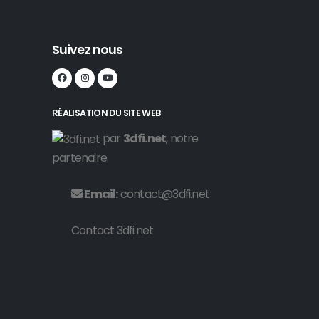
Suivez nous
RÉALISATION DU SITE WEB
par
3dfi.net
, notre
partenaire.
Email:
contact@3dfi.net
Contact 3dfi.net