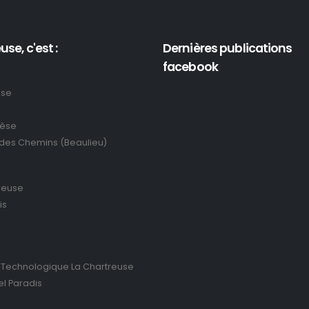
use, c'est :
Dernières publications
facebook
use
rèse
 des Chemins (Beaulieu)
reuse
is
 Technologique La Chartreuse
el Paradis