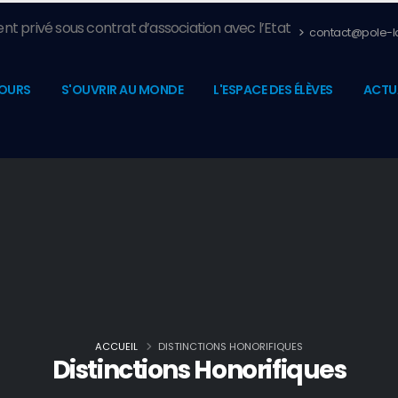
nt privé sous contrat d’association avec l’Etat
contact@pole-la
OURS
S'OUVRIR AU MONDE
L'ESPACE DES ÉLÈVES
ACTU
ACCUEIL
DISTINCTIONS HONORIFIQUES
Distinctions Honorifiques