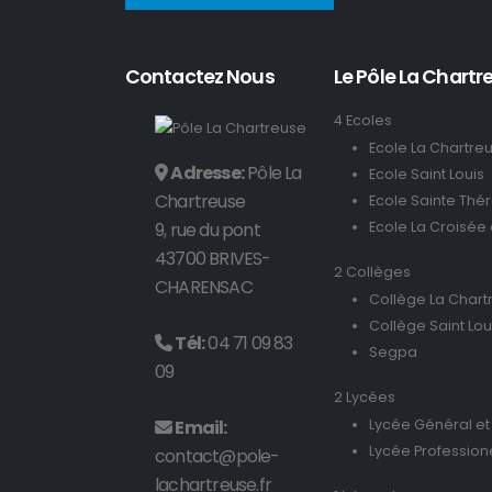
Contactez Nous
Le Pôle La Chartre
4 Ecoles
Ecole La Chartre
Adresse:
Pôle La
Ecole Saint Louis
Chartreuse
Ecole Sainte Thé
9, rue du pont
Ecole La Croisée
43700 BRIVES-
2 Collèges
CHARENSAC
Collège La Chart
Collège Saint Lou
Tél:
04 71 09 83
Segpa
09
2 Lycées
Email:
Lycée Général et
Lycée Profession
contact@pole-
lachartreuse.fr