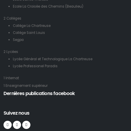
Ecole La Croisée des Chemins (Beaulieu)
2 Collèges
Collège La Chartreuse
Collège Saint Louis
Segpa
2 Lycées
Lycée Général et Technologique La Chartreuse
Lycée Professionel Paradis
1 Internat
1 Enseignement supérieur
Dernières publications facebook
Suivez nous