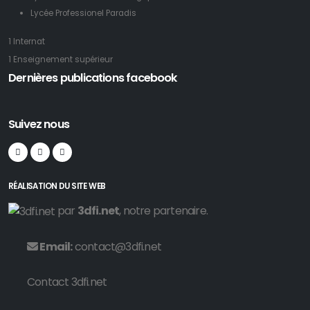
Lycée Professionel Paradis
1 Internat
1 Enseignement supérieur
Dernières publications facebook
Suivez nous
RÉALISATION DU SITE WEB
par
3dfi.net
, notre partenaire.
Email:
contact@3dfi.net
Contact 3dfi.net