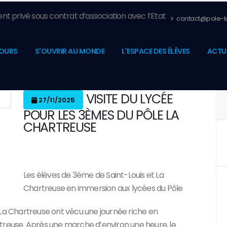
nt privé sous contrat d’association avec l’Etat
contact@pole-la
OURS
S'OUVRIR AU MONDE
L'ESPACE DES ÉLÈVES
ACTU
VISITE DU LYCÉE
27/11/2025
POUR LES 3ÈMES DU PÔLE LA
CHARTREUSE
Les élèves de 3ème de Saint-Louis et La
Chartreuse en immersion aux lycées du Pôle
 La Chartreuse ont vécu une journée riche en
treuse. Après une marche d’environ une heure, le