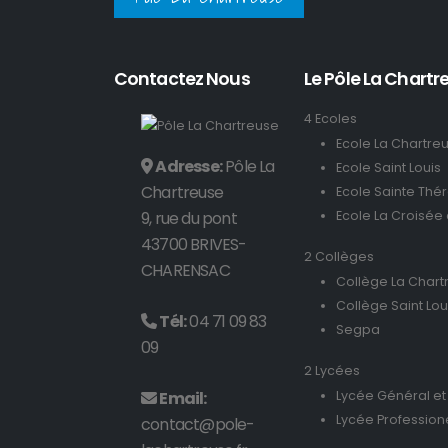
Contactez Nous
Le Pôle La Chartre
4 Ecoles
Ecole La Chartre
Adresse:
Pôle La
Ecole Saint Louis
Chartreuse
Ecole Sainte Thé
9, rue du pont
Ecole La Croisée
43700 BRIVES-
2 Collèges
CHARENSAC
Collège La Chart
Collège Saint Lou
Tél:
04 71 09 83
Segpa
09
2 Lycées
Email:
Lycée Général et
Lycée Profession
contact@pole-