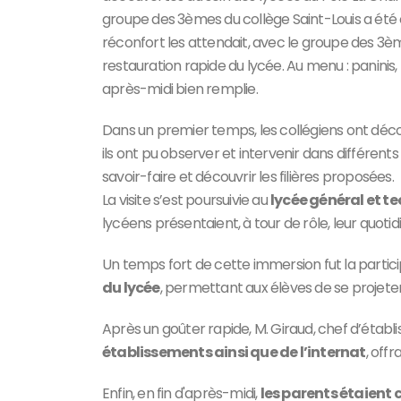
groupe des 3èmes du
collège Saint-Louis
a été 
réconfort les attendait, avec le groupe des 3è
restauration rapide du lycée. Au menu : paninis,
après-midi bien remplie.
Dans un premier temps, les collégiens ont déco
ils ont pu observer et intervenir dans différents
savoir-faire et découvrir les filières proposées.
La visite s’est poursuivie au
lycée général et t
lycéens présentaient, à tour de rôle, leur quotidi
Un temps fort de cette immersion fut la partici
du lycée
, permettant aux élèves de se projete
Après un goûter rapide, M. Giraud, chef d’étab
établissements ainsi que de l’internat
, off
Enfin, en fin d'après-midi,
les parents étaient 