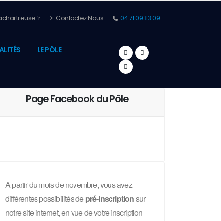
chartreuse.fr
Contactez Nous
04 71 09 83 09
ALITÉS
LE PÔLE
Page Facebook du Pôle
A partir du mois de novembre, vous avez
différentes possibilités de
pré-inscription
sur
notre site internet, en vue de votre inscription