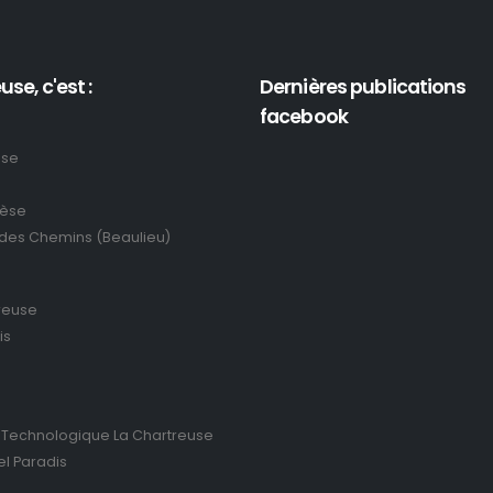
use, c'est :
Dernières publications
facebook
use
rèse
 des Chemins (Beaulieu)
reuse
is
 Technologique La Chartreuse
el Paradis