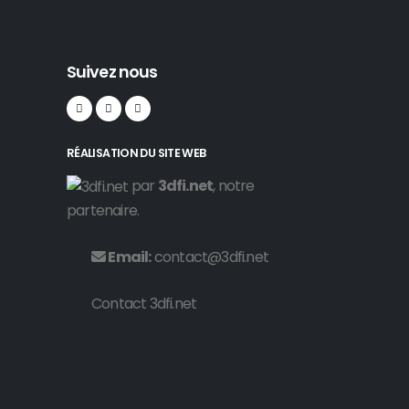
Suivez nous
RÉALISATION DU SITE WEB
par
3dfi.net
, notre
partenaire.
Email:
contact@3dfi.net
Contact 3dfi.net