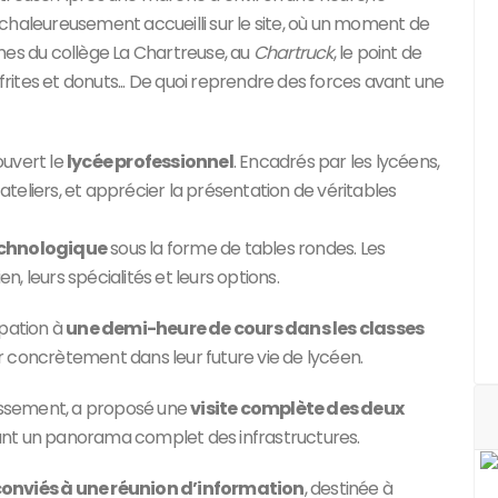
chaleureusement accueilli sur le site, où un moment de
mes du collège La Chartreuse, au
Chartruck
, le point de
 frites et donuts... De quoi reprendre des forces avant une
uvert le
lycée professionnel
. Encadrés par les lycéens,
 ateliers, et apprécier la présentation de véritables
echnologique
sous la forme de tables rondes. Les
en, leurs spécialités et leurs options.
pation à
une demi-heure de cours dans les classes
r concrètement dans leur future vie de lycéen.
lissement, a proposé une
visite complète des deux
rant un panorama complet des infrastructures.
conviés à une réunion d’information
, destinée à