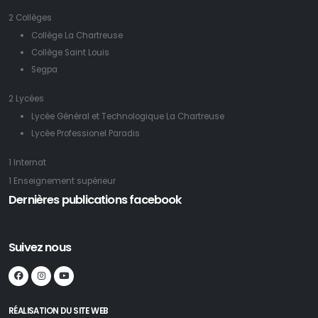
2 Collèges
Collège La Chartreuse
Collège Saint Louis
Segpa
2 Lycées
Lycée Général et Technologique La Chartreuse
Lycée Professionel Paradis
1 Internat
1 Enseignement supérieur
Dernières publications facebook
Suivez nous
RÉALISATION DU SITE WEB