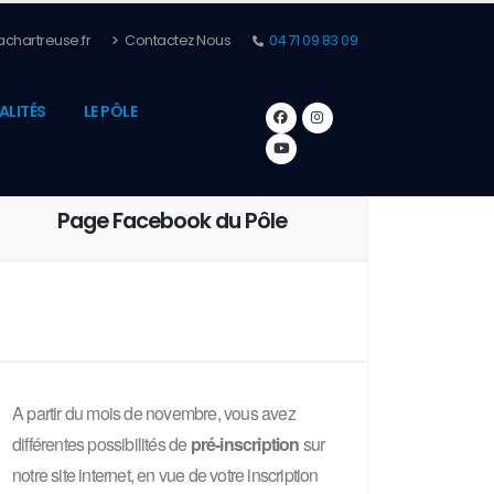
chartreuse.fr
Contactez Nous
04 71 09 83 09
ALITÉS
LE PÔLE
Page Facebook du Pôle
A partir du mois de novembre, vous avez
différentes possibilités de
pré-inscription
sur
notre site internet, en vue de votre inscription