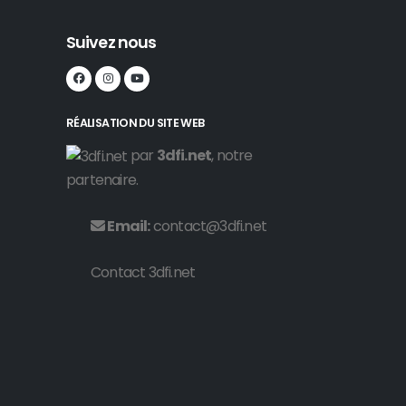
Suivez nous
RÉALISATION DU SITE WEB
par
3dfi.net
, notre
partenaire.
Email:
contact@3dfi.net
Contact 3dfi.net