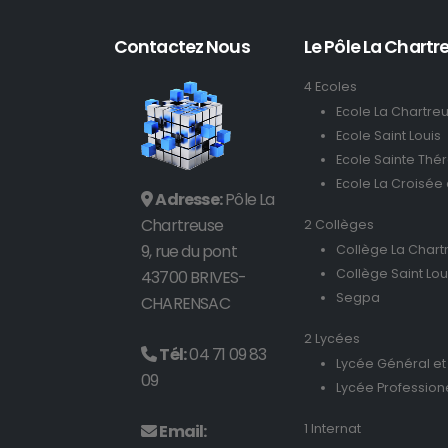
Contactez Nous
Le Pôle La Chartre
4 Ecoles
Ecole La Chartre
Ecole Saint Louis
Ecole Sainte Thé
Ecole La Croisée
Adresse:
Pôle La
Chartreuse
2 Collèges
9, rue du pont
Collège La Chart
Collège Saint Lou
43700 BRIVES-
Segpa
CHARENSAC
2 Lycées
Tél:
04 71 09 83
Lycée Général et
09
Lycée Profession
Email:
1 Internat