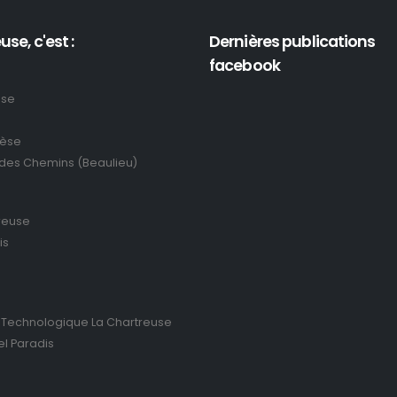
use, c'est :
Dernières publications
facebook
use
rèse
 des Chemins (Beaulieu)
reuse
is
 Technologique La Chartreuse
el Paradis