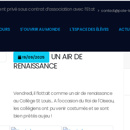
nt privé sous contrat d’association avec l’Etat
contact@pole-la
OURS
S'OUVRIR AU MONDE
L'ESPACE DES ÉLÈVES
ACTU
UN AIR DE
19/09/2025
RENAISSANCE
Vendredi, il flottait comme un air de renaissance
au Collège St Louis... A l'occasion du Roi de l'Oiseau,
les collégiens ont pu venir costumés et se sont
bien prêtés au jeu !