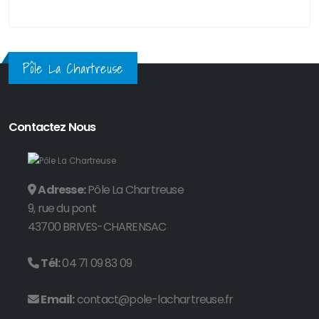
Pôle La Chartreuse
Contactez Nous
Adresse:
Pôle La Chartreuse
9, rue du pont
43700 BRIVES-CHARENSAC
Tél:
04 71 09 83 09
Email:
contact@pole-lachartreuse.fr