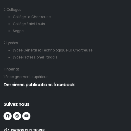
2 Collèges
Collège La Chartreuse
Collège Saint Louis
Segpa
2 Lycées
Lycée Général et Technologique La Chartreuse
Lycée Professionel Paradis
1 Internat
1 Enseignement supérieur
Dernières publications facebook
Suivez nous
RÉALISATION DU SITE WEB