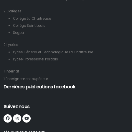
2 Collèges
Collège La Chartreuse
Collège Saint Louis
Segpa
2 Lycées
Lycée Général et Technologique La Chartreuse
Lycée Professionel Paradis
1 Internat
1 Enseignement supérieur
Dernières publications facebook
Suivez nous