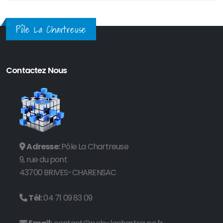
Pôle La Chartreuse
Contactez Nous
Adresse:
Pôle La Chartreuse
9, rue du pont
43700 BRIVES-CHARENSAC
Tél:
04 71 09 83 09