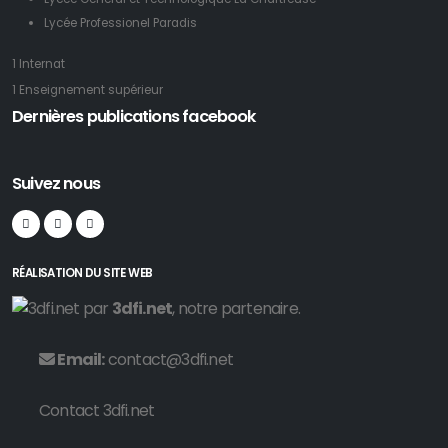
Lycée Professionel Paradis
1 Internat
1 Enseignement supérieur
Dernières publications facebook
Suivez nous
RÉALISATION DU SITE WEB
par
3dfi.net
, notre partenaire.
Email:
contact@3dfi.net
Contact 3dfi.net