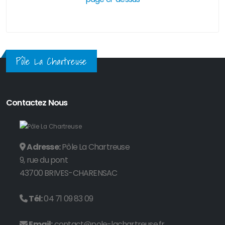
Pôle La Chartreuse
Contactez Nous
Adresse:
Pôle La Chartreuse
9, rue du pont
43700 BRIVES-CHARENSAC
Tél:
04 71 09 83 09
Email:
contact@pole-lachartreuse.fr